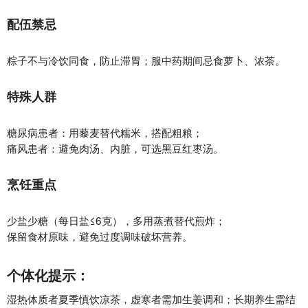
配伍禁忌‌
粽子不与冷饮同食，防止滞胃；服中药期间忌食萝卜、浓茶。
特殊人群‌
糖尿病患者：用藜麦替代糯米，搭配粗粮；
痛风患者：避免肉汤、内脏，可选黑豆红枣汤。
烹饪重点‌
少盐少糖（每日盐≤6克），多用蒸煮替代煎炸；
保留食材原味，避免过度调味破坏营养。
个体化提示‌：
湿热体质者夏季慎饮凉茶，虚寒者需加生姜调和；长期养生需结