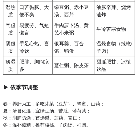
湿热
口苦黏腻、大
绿豆粥、赤小豆
油腻辛辣、烧烤
质
便不爽
汤、西芹
油炸
气虚
易疲劳、气短
牛肉萝卜汤、黄
生冷苦寒食物
质
懒言
芪小米粥
阴虚
手足心热、喜
银耳羹、百合
温燥食物（辣椒/
质
冷饮
粥、鸭蛋
羊肉）
痰湿
肥胖、胸闷痰
甜腻肥甘、冰镇
薏仁粥、陈皮茶
质
多
饮品
▶ 依季节调整
春‌：养肝为主，多吃芽菜（豆芽）、蜂蜜、山药；
夏‌：清暑化湿，宜绿豆汤、苦瓜、薄荷茶；
秋‌：润肺防燥，首选梨、莲藕、杏仁；
冬‌：温补藏精，推荐核桃、羊肉汤、桂圆。