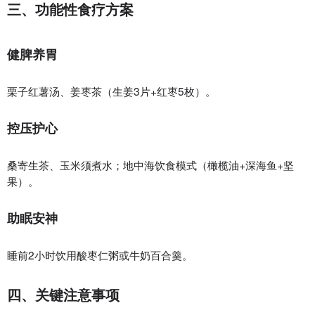
三、功能性食疗方案
健脾养胃‌
栗子红薯汤、姜枣茶（生姜3片+红枣5枚）。
控压护心‌
桑寄生茶、玉米须煮水；地中海饮食模式（橄榄油+深海鱼+坚
果）。
助眠安神‌
睡前2小时饮用酸枣仁粥或牛奶百合羹。
四、关键注意事项