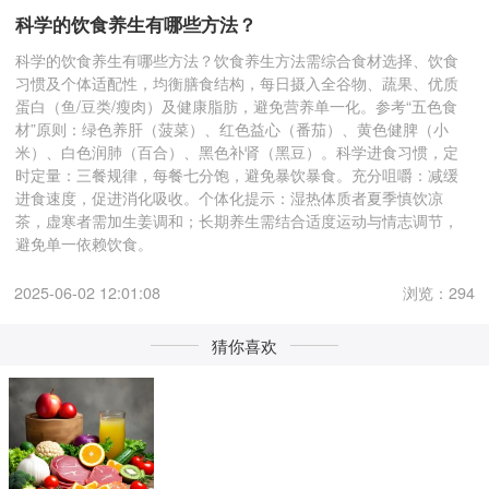
科学的饮食养生有哪些方法？
科学的饮食养生有哪些方法？饮食养生方法需综合食材选择、饮食
习惯及个体适配性，均衡膳食结构‌，每日摄入全谷物、蔬果、优质
蛋白（鱼/豆类/瘦肉）及健康脂肪，避免营养单一化。参考“五色食
材”原则：绿色养肝（菠菜）、红色益心（番茄）、黄色健脾（小
米）、白色润肺（百合）、黑色补肾（黑豆）。科学进食习惯‌，定
时定量：三餐规律，每餐七分饱，避免暴饮暴食。充分咀嚼：减缓
进食速度，促进消化吸收。个体化提示‌：湿热体质者夏季慎饮凉
茶，虚寒者需加生姜调和；长期养生需结合适度运动与情志调节，
避免单一依赖饮食。
2025-06-02 12:01:08
浏览：294
猜你喜欢