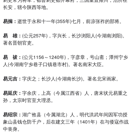
长安，辖今陕西等地。
易揣：
逝世于永和十一年(355年)七月，前凉张祚的部将。
易 雄：
(公元257年)，字兴长，长沙浏阳人(今湖南浏阳)。
著名晋朝官吏。
易 祓：
(公元1156～1240年)，字彦章，号山斋；潭州宁乡
人(今湖南宁乡巷子口镇巷市村)。著名南宋大臣。
易元吉：
字庆之；长沙人(今湖南长沙)。著名北宋画家。
易延庆：
字余庆，上高（今属江西省）人，唐末状元易重之
孙，太宗时官至大理丞。
易绍宗：
湖广攸县（今属湖北）人，明代洪武年间因军功授
象山县钱仓防千户，后在建文三年（1401年）在与倭寇作战
中丧身。