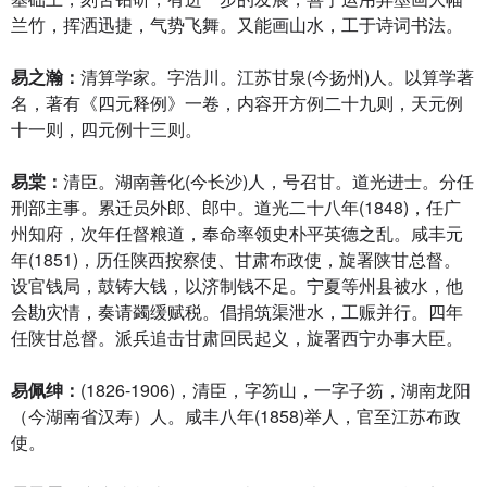
兰竹，挥洒迅捷，气势飞舞。又能画山水，工于诗词书法。
易之瀚：
清算学家。字浩川。江苏甘泉(今扬州)人。以算学著
名，著有《四元释例》一卷，内容开方例二十九则，天元例
十一则，四元例十三则。
易棠：
清臣。湖南善化(今长沙)人，号召甘。道光进士。分任
刑部主事。累迁员外郎、郎中。道光二十八年(1848)，任广
州知府，次年任督粮道，奉命率领史朴平英德之乱。咸丰元
年(1851)，历任陕西按察使、甘肃布政使，旋署陕甘总督。
设官钱局，鼓铸大钱，以济制钱不足。宁夏等州县被水，他
会勘灾情，奏请蠲缓赋税。倡捐筑渠泄水，工赈并行。四年
任陕甘总督。派兵追击甘肃回民起义，旋署西宁办事大臣。
易佩绅：
(1826-1906)，清臣，字笏山，一字子笏，湖南龙阳
（今湖南省汉寿）人。咸丰八年(1858)举人，官至江苏布政
使。