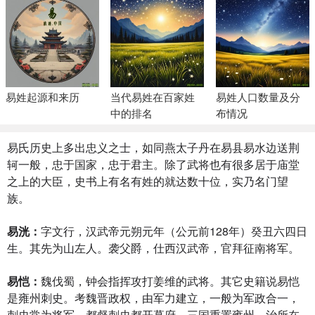
易姓起源和来历
当代易姓在百家姓
易姓人口数量及分
中的排名
布情况
易氏历史上多出忠义之士，如同燕太子丹在易县易水边送荆
轲一般，忠于国家，忠于君主。除了武将也有很多居于庙堂
之上的大臣，史书上有名有姓的就达数十位，实乃名门望
族。
易洸
：
字文行，汉武帝元朔元年（公元前128年）癸丑六四日
生。其先为山左人。袭父爵，仕西汉武帝，官拜征南将军。
易恺：
魏伐蜀，钟会指挥攻打姜维的武将。其它史籍说易恺
是雍州刺史。考魏晋政权，由军力建立，一般为军政合一，
刺史常为将军，都督刺史都开幕府，三国重置雍州，治所在