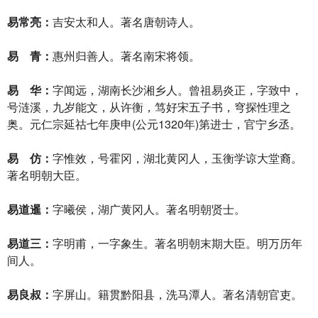
易常亮：
吉安太和人。著名唐朝诗人。
易 青：
惠州归善人。著名南宋将领。
易 华：
字闻远，湖南长沙湘乡人。曾祖易炎正，字致中，
号涟溪，九岁能文，从许衡，笃好宋五子书，穹探性理之
奥。元仁宗延祜七年庚申(公元1320年)第进士，官宁乡丞。
易 仿：
字惟效，号霍冈，湖北黄冈人，玉衡学谅大堂裔。
著名明朝大臣。
易道暹：
字曦侯，湖广黄冈人。著名明朝贤士。
易道三：
字明甫，一字象生。著名明朝末期大臣。明万历年
间人。
易良叔：
字屏山。籍贯黔阳县，洗马潭人。著名清朝官吏。