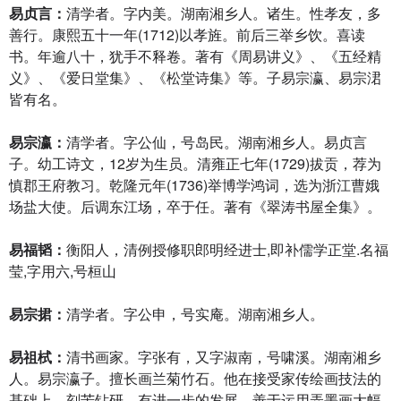
易贞言：
清学者。字内美。湖南湘乡人。诸生。性孝友，多
善行。康熙五十一年(1712)以孝旌。前后三举乡饮。喜读
书。年逾八十，犹手不释卷。著有《周易讲义》、《五经精
义》、《爱日堂集》、《松堂诗集》等。子易宗瀛、易宗涒
皆有名。
易宗瀛：
清学者。字公仙，号岛民。湖南湘乡人。易贞言
子。幼工诗文，12岁为生员。清雍正七年(1729)拔贡，荐为
慎郡王府教习。乾隆元年(1736)举博学鸿词，选为浙江曹娥
场盐大使。后调东江场，卒于任。著有《翠涛书屋全集》。
易福韬：
衡阳人，清例授修职郎明经进士,即补儒学正堂.名福
莹,字用六,号桓山
易宗捃：
清学者。字公申，号实庵。湖南湘乡人。
易祖栻：
清书画家。字张有，又字淑南，号啸溪。湖南湘乡
人。易宗瀛子。擅长画兰菊竹石。他在接受家传绘画技法的
基础上，刻苦钻研，有进一步的发展，善于运用弄墨画大幅