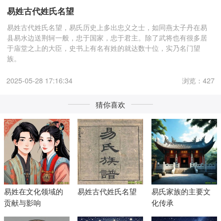
易姓古代姓氏名望
易姓古代姓氏名望，易氏历史上多出忠义之士，如同燕太子丹在易
县易水边送荆轲一般，忠于国家，忠于君主。除了武将也有很多居
于庙堂之上的大臣，史书上有名有姓的就达数十位，实乃名门望
族。
2025-05-28 17:16:34
浏览：427
猜你喜欢
易姓在文化领域的
易姓古代姓氏名望
易氏家族的主要文
贡献与影响
化传承