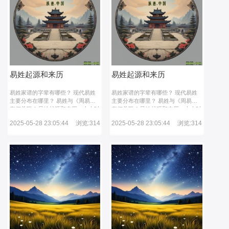
易姓起源和来历
易姓起源和来历
易姓家谱的字辈有哪些？ 现代易姓
易姓家谱的字辈有哪些？ 现代易姓
主要分布在哪里？ 易姓与《周易》
主要分布在哪里？ 易姓与《周易》
有何关联？易姓起源和来历。上古时
有何关联？易姓起源和来历。上古时
期的有易氏部落活动于易水流域（今
期的有易氏部落活动于易水流域（今
2025-05-28 23:05:44
浏览:314
2025-05-28 23:05:44
浏览:314
河北易县），属黄帝后裔。该部落在
河北易县），属黄帝后裔。该部落在
商代仍活跃于华北地区，甲骨文记载
商代仍活跃于华北地区，甲骨文记载
商王曾联合河伯伐有易氏。其后裔以
商王曾联合河伯伐有易氏。其后裔以
易水为氏，形成中国最古老的易姓。
易水为氏，形成中国最古老的易姓。