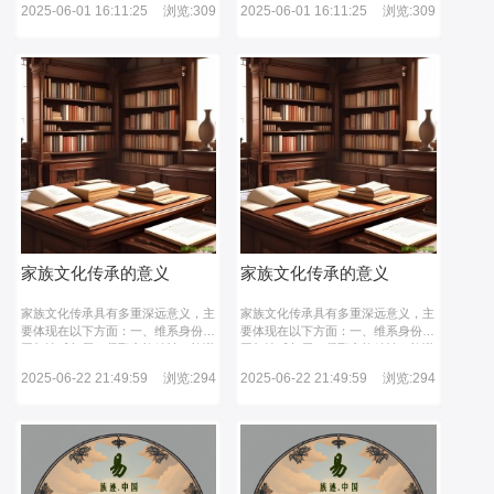
2025-06-01 16:11:25
浏览:309
2025-06-01 16:11:25
浏览:309
其以艺术创新拓展美学边界，以易学
其以艺术创新拓展美学边界，以易学
研究深化哲学思辨，以教育实践推动
研究深化哲学思辨，以教育实践推动
知识传承，更借宗祠建筑与移民史强
知识传承，更借宗祠建筑与移民史强
化伦理共同体意识，成为中华文化多
化伦理共同体意识，成为中华文化多
元谱系中不可或缺的组成部分。
元谱系中不可或缺的组成部分。
家族文化传承的意义
家族文化传承的意义
家族文化传承具有多重深远意义，主
家族文化传承具有多重深远意义，主
要体现在以下方面：一、维系身份认
要体现在以下方面：一、维系身份认
同与情感归属，凝聚家族精神‌：族谱
同与情感归属，凝聚家族精神‌：族谱
修缮、祭祀仪式等活动（如彭氏家族
修缮、祭祀仪式等活动（如彭氏家族
2025-06-22 21:49:59
浏览:294
2025-06-22 21:49:59
浏览:294
的请谱仪式）通过记录血脉源流与家
的请谱仪式）通过记录血脉源流与家
族历史，增强成员对共同根源的认同
族历史，增强成员对共同根源的认同
感。耄耋长者的参与更强化了代际情
感。耄耋长者的参与更强化了代际情
感纽带。提供情感依托‌：家族文化为
感纽带。提供情感依托‌：家族文化为
个体提供精神支撑，使其在面临挑战
个体提供精神支撑，使其在面临挑战
时能汲取家族智慧与力量，获得归属
时能汲取家族智慧与力量，获得归属
感与安全感。二、传递价值观与塑造
感与安全感。二、传递价值观与塑造