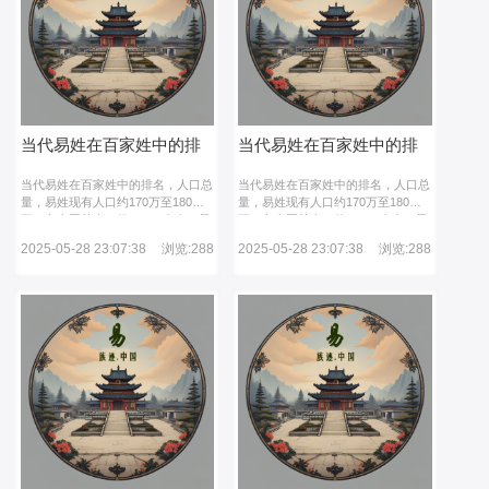
品德，家风家训的教化作用‌：家族通
品德，家风家训的教化作用‌：家族通
过家规（如钱氏家族“利在天下者必
过家规（如钱氏家族“利在天下者必
谋之”）、传统习俗传递诚信、勤
谋之”）、传统习俗传递诚信、勤
勉、孝道等核心价值，塑造后代道德
勉、孝道等核心价值，塑造后代道德
观与行为准则。榜样力量的延续‌：家
观与行为准则。榜样力量的延续‌：家
族故事中的先辈奋斗史（如钱学森归
族故事中的先辈奋斗史（如钱学森归
国贡献航天事业）成为激励后人的精
国贡献航天事业）成为激励后人的精
神资源，培养责任感与使命感。通过
神资源，培养责任感与使命感。通过
当代易姓在百家姓中的排
当代易姓在百家姓中的排
思想、价值观的延续，使家族在时代
思想、价值观的延续，使家族在时代
变迁中保持凝聚力与生命力。正如孔
变迁中保持凝聚力与生命力。正如孔
名
名
当代易姓在百家姓中的排名，人口总
当代易姓在百家姓中的排名，人口总
子“慎终追远，民德归厚”的训示，其
子“慎终追远，民德归厚”的训示，其
量‌，易姓现有人口约170万至180
量‌，易姓现有人口约170万至180
意义远超形式，在于构建个体、家族
意义远超形式，在于构建个体、家族
万，占全国总人口的0.14%左右。最
万，占全国总人口的0.14%左右。最
与文明延续的精神根基。
与文明延续的精神根基。
新排名‌，根据2025年统计数据，易
新排名‌，根据2025年统计数据，易
2025-05-28 23:07:38
浏览:288
2025-05-28 23:07:38
浏览:288
姓在全国姓氏中位列第106位，但也
姓在全国姓氏中位列第106位，但也
有部分资料显示其排名在第124位左
有部分资料显示其排名在第124位左
右，差异可能源于不同机构的统计口
右，差异可能源于不同机构的统计口
径或时间节点。
径或时间节点。