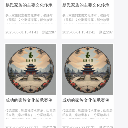
易氏家族的主要文化传承
易氏家族的主要文化传承
易氏家族的主要文化传承，易姓与
易氏家族的主要文化传承，易姓与
《周易》文化渊源深厚，部分族谱将
《周易》文化渊源深厚，部分族谱将
姓氏起源关联黄帝“象日月之形以作
姓氏起源关联黄帝“象日月之形以作
《易》”。现代活动中仍延续这一传
《易》”。现代活动中仍延续这一传
2025-06-01 15:41:41
浏览:287
2025-06-01 15:41:41
浏览:287
统，如湖北恩施等地举办周易文化讲
统，如湖北恩施等地举办周易文化讲
座，阐释其在当代生活的应用。地方
座，阐释其在当代生活的应用。地方
宗族通过修缮祠堂、编修族谱、举办
宗族通过修缮祠堂、编修族谱、举办
国学讲座（如湖北恩施六角亭街道
国学讲座（如湖北恩施六角亭街道
的“周易智慧”沙龙）等形式，推动易
的“周易智慧”沙龙）等形式，推动易
姓文化在青少年中的普及。易姓文化
姓文化在青少年中的普及。易姓文化
以孝道为根基，融合建筑艺术、学术
以孝道为根基，融合建筑艺术、学术
成就、迁徙历史与哲学思想，通过宗
成就、迁徙历史与哲学思想，通过宗
祠、堂号、族谱等载体跨越千年延
祠、堂号、族谱等载体跨越千年延
续，至今仍活跃于地方文化活动与家
续，至今仍活跃于地方文化活动与家
族仪式之中。
族仪式之中。
成功的家族文化传承案例
成功的家族文化传承案例
分享
分享
传统望族：制度性传承体系，山西裴
传统望族：制度性传承体系，山西裴
氏家族（宰相世家）‌，分层培养机
氏家族（宰相世家）‌，分层培养机
制‌：实施“双轨制”，嫡长子主攻仕
制‌：实施“双轨制”，嫡长子主攻仕
途，次子专研农桑水利，确保政治与
途，次子专研农桑水利，确保政治与
2025-06-22 22:00:31
浏览:276
2025-06-22 22:00:31
浏览:276