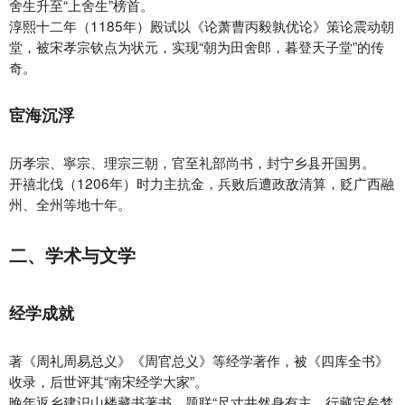
舍生升至“上舍生”榜首。
淳熙十二年（1185年）殿试以《论萧曹丙毅孰优论》策论震动朝
堂，被宋孝宗钦点为状元，实现“朝为田舍郎，暮登天子堂”的传
奇。
宦海沉浮‌
历孝宗、寧宗、理宗三朝，官至‌礼部尚书‌，封宁乡县开国男。
开禧北伐（1206年）时力主抗金，兵败后遭政敌清算，贬广西融
州、全州等地十年。
二、学术与文学
经学成就‌
著《周礼周易总义》《周官总义》等经学著作，被《四库全书》
收录，后世评其“南宋经学大家”。
晚年返乡建‌识山楼‌藏书著书，题联“尺寸井然身有主，行藏定矣梦