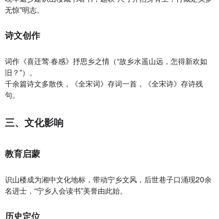
无惊”明志。
诗文创作‌
词作《喜迁莺·春感》抒思乡之情（“故乡水遥山远，怎得新欢如
旧？”）。
千余篇诗文多散佚，《全宋词》存词一首，《全宋诗》存诗残
句。
三、文化影响
教育启蒙‌
识山楼成为湘中文化地标，带动宁乡文风，后世巷子口涌现20余
名进士，“宁乡人会读书”美誉由此始。
历史定位‌