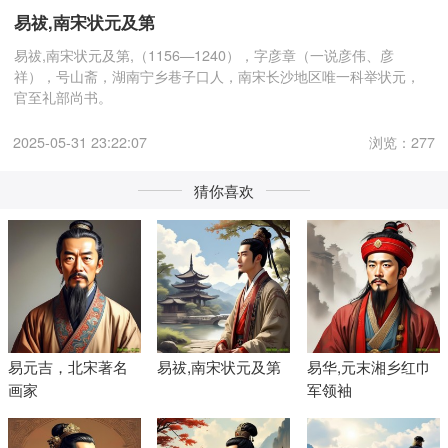
易祓,南宋状元及第
易祓,南宋状元及第,（1156—1240），字彦章（一说彦伟、彦
祥），号山斋，湖南宁乡巷子口人，南宋长沙地区唯一科举状元，
官至礼部尚书。
2025-05-31 23:22:07
浏览：277
猜你喜欢
易元吉‌，北宋著名
易祓,南宋状元及第
易华‌,元末湘乡红巾
画家
军领袖