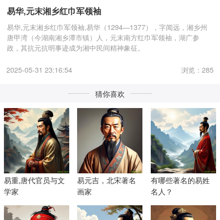
易华‌,元末湘乡红巾军领袖
易华‌,元末湘乡红巾军领袖,易华（1294—1377），字闻远，湘乡州
唐甲湾（今湖南湘乡潭市镇）人，元末南方红巾军领袖，湖广参
政，其抗元抗明事迹成为湘中民间精神象征。
2025-05-31 23:16:54
浏览：285
猜你喜欢
易重‌,唐代官员与文
易元吉‌，北宋著名
有哪些著名的易姓
学家
画家
名人？