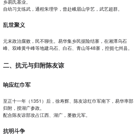
乡易氏基业。
自幼习文练武，通程朱理学，曾赴峨眉山学艺，武艺超群。
乱世聚义‌
元末政治腐败，民不聊生。易华集乡民据险结寨，在湘潭乌石
峰、双峰黄牛峰等地建乌石、白石、青山等48寨，控扼七州县。
二、抗元与归附陈友谅
响应红巾军‌
至正十一年（1351）后，徐寿辉、陈友谅红巾军南下，易华率部
归附，授湖广参政。
配合陈友谅部攻占江西、湖广，屡败元军。
抗明斗争‌