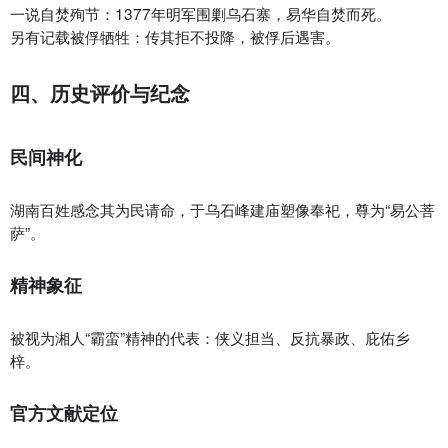
一说自焚殉节‌：1377年明军围剿乌石寨，易华自焚而死。
另有记载被俘牺牲‌：传其拒不投降，被俘后遇害。
四、历史评价与纪念
民间神化‌
湖南百姓感念其为民请命，于乌石峰建庙塑像奉祀，尊为“易公菩
萨”。
精神象征‌
被视为湘人“霸蛮”精神的代表：侠义担当、反抗暴政、庇佑乡
梓。
官方文献定位‌