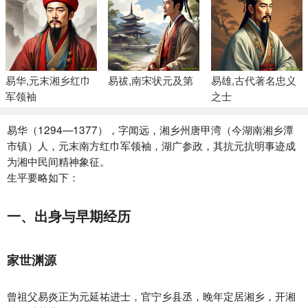
易华‌,元末湘乡红巾
易祓,南宋状元及第
易雄‌,古代著名忠义
军领袖
之士
易华（1294—1377），字闻远，湘乡州唐甲湾（今湖南湘乡潭
市镇）人，元末南方红巾军领袖，湖广参政，其抗元抗明事迹成
为湘中民间精神象征。
生平要略如下：
一、出身与早期经历
家世渊源‌
曾祖父易炎正为元延祐进士，官宁乡县丞，晚年定居湘乡，开湘