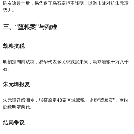
陈友谅败亡后，易华退守乌石寨拒不降明，以游击战对抗朱元璋
势力。
三、“堕粮案”与殉难
劫粮抗税‌
明初定湖南赋税，易华代表乡民求减赋未果，劫夺漕粮十万八千
石。
朱元璋报复‌
朱元璋迁怒湘乡，强征原定48寨区域赋税，史称“堕粮案”，重税
延续明清两代。
结局争议‌